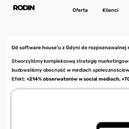
Przejdź
Oferta
Klienci
do
treści
Od software house'u z Gdyni do rozpoznawalnej m
Stworzyliśmy kompleksową strategię marketingową
budowaliśmy obecność w mediach społecznościowy
Efekt:
+214% obserwatorów w social mediach, +70