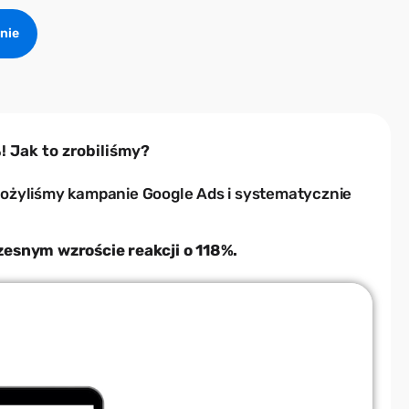
nie
 Jak to zrobiliśmy?
ożyliśmy kampanie Google Ads i systematycznie
esnym wzroście reakcji o 118%.