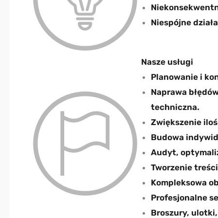
Niekonsekwentne
Niespójne dział
Nasze usługi​
Planowanie i ko
Naprawa błędów 
techniczna.
Zwiększenie iloś
Budowa indywidu
Audyt, optymali
Tworzenie treści
Kompleksowa obs
Profesjonalne se
Broszury, ulotki