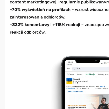
content marketingowej i regularnie publikowany
+70% wyświetleń na profilach
– wzrost widocznoś
zainteresowania odbiorców.
+322% komentarzy i +118% reakcji
– znacząco zw
reakcji odbiorców.