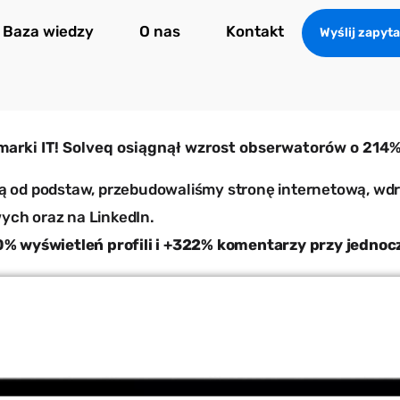
Baza wiedzy
O nas
Kontakt
Wyślij zapyta
arki IT! Solveq osiągnął wzrost obserwatorów o 214%!
 od podstaw, przebudowaliśmy stronę internetową, wdr
ch oraz na LinkedIn.
% wyświetleń profili i +322% komentarzy przy jednocz