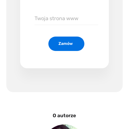
Twoja
strona
www
Zamów
O autorze