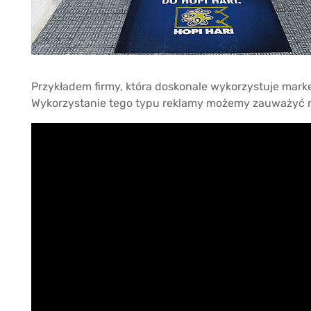
Przykładem firmy, która doskonale wykorzystuje marke
Wykorzystanie tego typu reklamy możemy zauważyć n