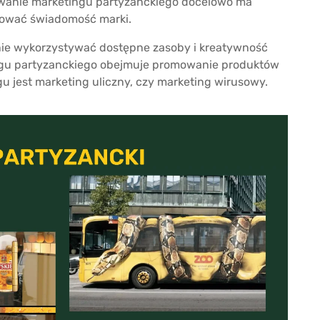
owanie marketingu partyzanckiego docelowo ma
dować świadomość marki.
nie wykorzystywać dostępne zasoby i kreatywność
ingu partyzanckiego obejmuje promowanie produktów
u jest marketing uliczny, czy marketing wirusowy.