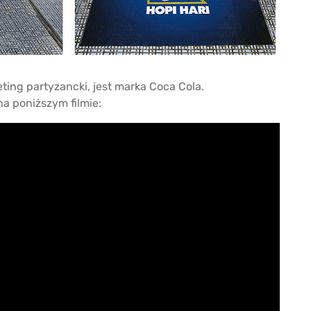
ting partyzancki, jest marka Coca Cola.
a poniższym filmie: