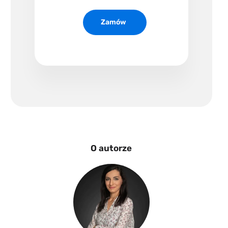
www
Zamów
O autorze