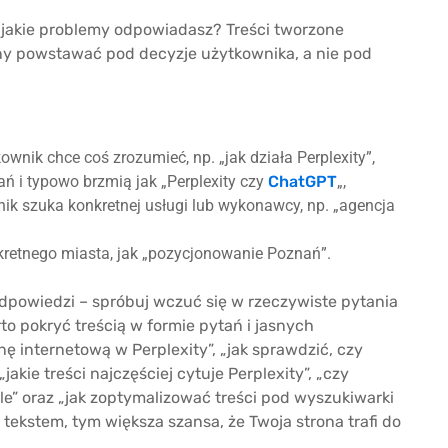
a jakie problemy odpowiadasz? Treści tworzone
nny powstawać pod decyzje użytkownika, a nie pod
ownik chce coś zrozumieć, np. „jak działa Perplexity”,
ń i typowo brzmią jak „Perplexity czy
ChatGPT
„,
ik szuka konkretnej usługi lub wykonawcy, np. „agencja
kretnego miasta, jak „pozycjonowanie Poznań”.
odpowiedzi – spróbuj wczuć się w rzeczywiste pytania
o pokryć treścią w formie pytań i jasnych
nę internetową w Perplexity”, „jak sprawdzić, czy
akie treści najczęściej cytuje Perplexity”, „czy
e” oraz „jak zoptymalizować treści pod wyszukiwarki
 tekstem, tym większa szansa, że Twoja strona trafi do