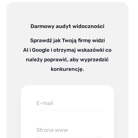
k
e
d
Darmowy audyt widoczności
i
n
Sprawdź jak Twoją firmę widzi
AI i Google i otrzymaj wskazówki co
należy poprawić, aby wyprzedzić
konkurencję.
E-
mail