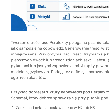
Tworzenie treści pod Perplexity polega na pisaniu ta
jako samodzielna odpowiedź. Generowanie treści w st
mniejszy sens. Przy optymalizacji treści trzymam się
pierwszych dwóch lub trzech zdaniach sekcji i stosuj
pytaniami lub jasnymi zapowiedziami. Akapity powinny b
modelom językowym. Dodaję też definicje, porównania
ogólnych akapitów.
Przykład dobrej struktury odpowiedzi pod Perplexit
Schemat, który dobrze sprawdza się przy pisaniu pod 
Zacznij od pytania postawionego w H2 lub H3.