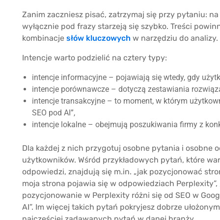
Zanim zaczniesz pisać, zatrzymaj się przy pytaniu: n
wyłącznie pod frazy starzeją się szybko. Treści powi
kombinacje
słów kluczowych
w narzędziu do analizy.
Intencje warto podzielić na cztery typy:
intencje informacyjne – pojawiają się wtedy, gdy użytk
intencje porównawcze – dotyczą zestawiania rozwiąza
intencje transakcyjne – to moment, w którym użytkown
SEO pod AI”,
intencje lokalne – obejmują poszukiwania firmy z kon
Dla każdej z nich przygotuj osobne pytania i osobne 
użytkowników. Wśród przykładowych pytań, które wart
odpowiedzi, znajdują się m.in. „jak pozycjonować stro
moja strona pojawia się w odpowiedziach Perplexity”, „j
pozycjonowanie w Perplexity różni się od SEO w Googl
AI”. Im więcej takich pytań pokryjesz dobrze ułożonym
najczęściej zadawanych pytań w danej branży.