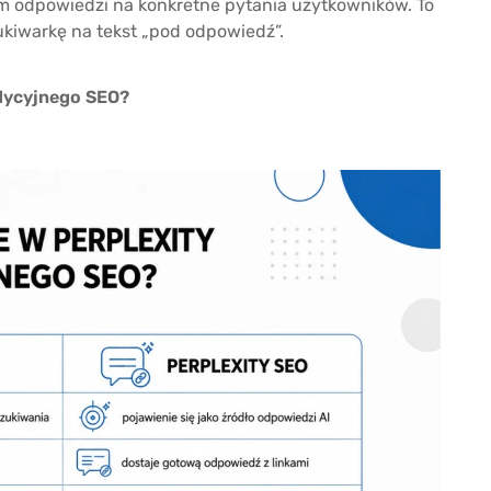
m odpowiedzi na konkretne pytania użytkowników. To
ukiwarkę na tekst „pod odpowiedź”.
adycyjnego SEO?