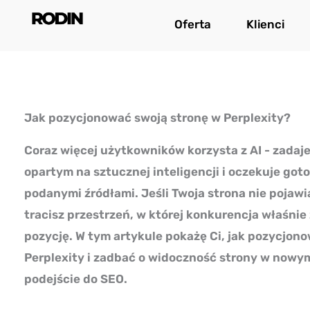
Przejdź
Oferta
Klienci
do
treści
Jak pozycjonować swoją stronę w Perplexity?
Coraz więcej użytkowników korzysta z AI - zadaj
opartym na sztucznej inteligencji i oczekuje got
podanymi źródłami. Jeśli Twoja strona nie pojawi
tracisz przestrzeń, w której konkurencja właśni
pozycję. W tym artykule pokażę Ci, jak pozycjon
Perplexity i zadbać o widoczność strony w nowym
podejście do SEO.