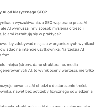
y AI od klasycznego SEO?
nikach wyszukiwania, a SEO wspierane przez AI
ale AI wymusza inny sposób myślenia o treści i
jściami kształtują się w praktyce?
zowe, by zdobywać miejsca w organicznych wynikach
owiadać na intencje użytkownika. Narzędzia AI
 fraz.
elu miejsc (strony, dane strukturalne, media
generowanych AI, to wynik oceny wartości, nie tylko
 pozycjonowania z AI chodzi o dostarczenie treści,
kownika, nawet bez potrzeby fizycznego odwiedzenia
ksacja, struktura), ale AI daje nam kolejny wymiar.