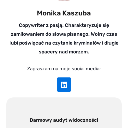
Monika Kaszuba
Copywriter z pasją. Charakteryzuje się
zamiłowaniem do słowa pisanego. Wolny czas
lubi poświęcać na czytanie kryminałów i długie
spacery nad morzem.
Zapraszam na moje social media:
L
i
n
k
e
d
Darmowy audyt widoczności
i