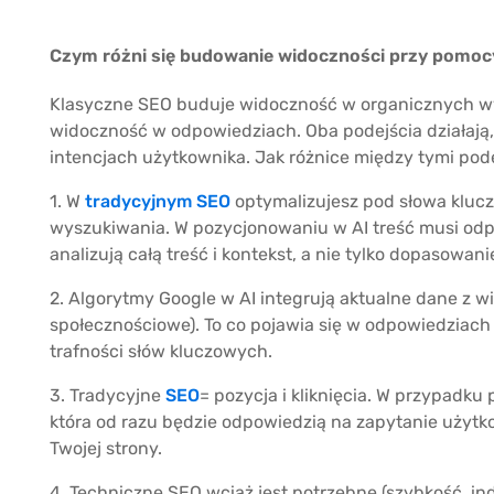
Czym różni się budowanie widoczności przy pomoc
Klasyczne SEO buduje widoczność w organicznych wy
widoczność w odpowiedziach. Oba podejścia działają, 
intencjach użytkownika. Jak różnice między tymi pode
1. W
tradycyjnym SEO
optymalizujesz pod słowa kluc
wyszukiwania. W pozycjonowaniu w AI treść musi odp
analizują całą treść i kontekst, a nie tylko dopasowanie
2. Algorytmy Google w AI integrują aktualne dane z wi
społecznościowe). To co pojawia się w odpowiedziach 
trafności słów kluczowych.
3. Tradycyjne
SEO
= pozycja i kliknięcia. W przypadku
która od razu będzie odpowiedzią na zapytanie użyt
Twojej strony.
4. Techniczne SEO wciąż jest potrzebne (szybkość, inde