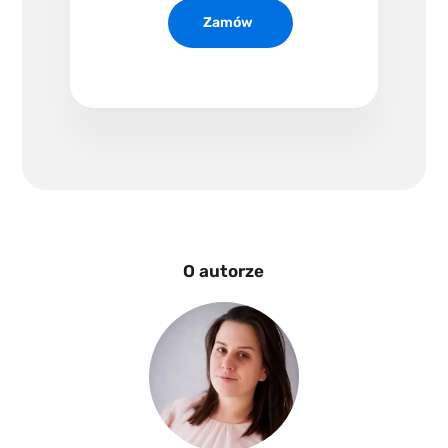
Zamów
O autorze