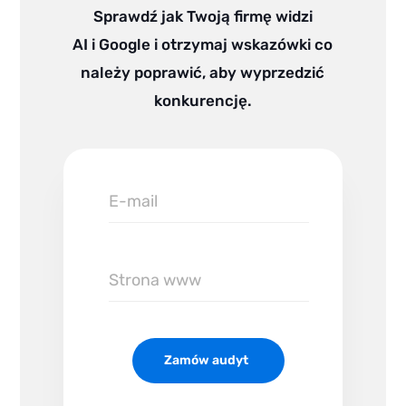
n
Sprawdź jak Twoją firmę widzi
AI i Google i otrzymaj wskazówki co
należy poprawić, aby wyprzedzić
konkurencję.
E-
mail
Zamów audyt