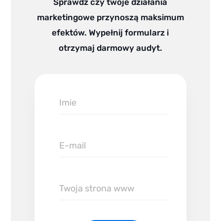
Sprawdź czy twoje działania
marketingowe przynoszą maksimum
efektów. Wypełnij formularz i
otrzymaj darmowy audyt.
Imie
E-
mail
Twoja
strona
www