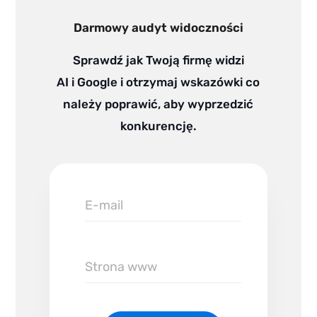
e
d
Darmowy audyt widoczności
i
n
Sprawdź jak Twoją firmę widzi
AI i Google i otrzymaj wskazówki co
należy poprawić, aby wyprzedzić
konkurencję.
E-
mail