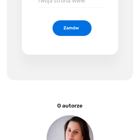
strona
www
Zamów
O autorze