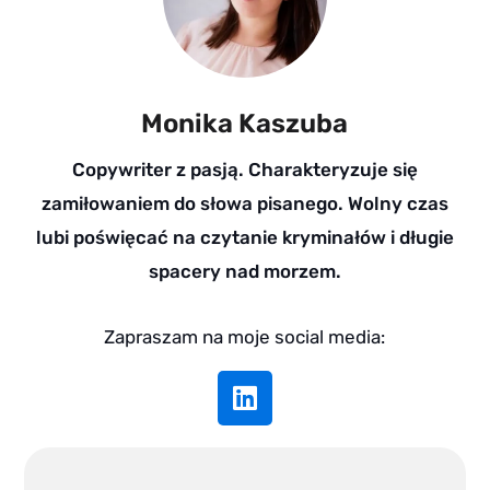
Monika Kaszuba
Copywriter z pasją. Charakteryzuje się
zamiłowaniem do słowa pisanego. Wolny czas
lubi poświęcać na czytanie kryminałów i długie
spacery nad morzem.
Zapraszam na moje social media:
L
i
n
k