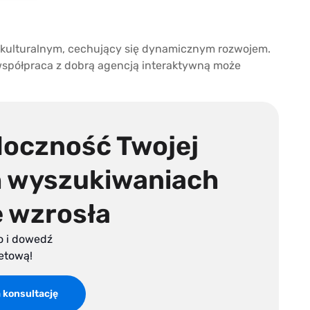
i kulturalnym, cechujący się dynamicznym rozwojem.
współpraca z dobrą agencją interaktywną może
doczność Twojej
h wyszukiwaniach
 wzrosła
o i dowedź
netową!
 konsultację