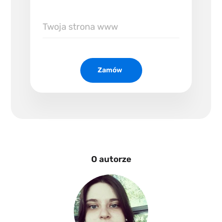
Twoja
strona
www
Zamów
O autorze