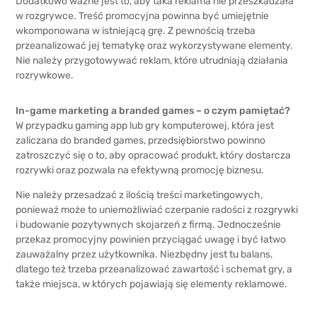
Dodatkowo ważne jest to, aby taka reklama nie przeszkadzała
w rozgrywce. Treść promocyjna powinna być umiejętnie
wkomponowana w istniejącą grę. Z pewnością trzeba
przeanalizować jej tematykę oraz wykorzystywane elementy.
Nie należy przygotowywać reklam, które utrudniają działania
rozrywkowe.
In-game marketing a branded games – o czym pamiętać?
W przypadku gaming app lub gry komputerowej, która jest
zaliczana do branded games, przedsiębiorstwo powinno
zatroszczyć się o to, aby opracować produkt, który dostarcza
rozrywki oraz pozwala na efektywną promocję biznesu.
Nie należy przesadzać z ilością treści marketingowych,
ponieważ może to uniemożliwiać czerpanie radości z rozgrywki
i budowanie pozytywnych skojarzeń z firmą. Jednocześnie
przekaz promocyjny powinien przyciągać uwagę i być łatwo
zauważalny przez użytkownika. Niezbędny jest tu balans,
dlatego też trzeba przeanalizować zawartość i schemat gry, a
także miejsca, w których pojawiają się elementy reklamowe.