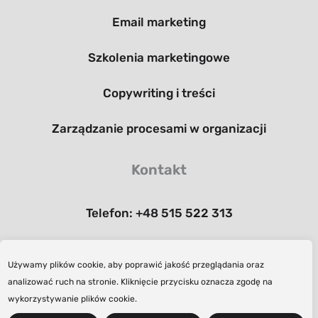
Email marketing
Szkolenia marketingowe
Copywriting i treści
Zarządzanie procesami w organizacji
Kontakt
Telefon:
+48 515 522 313
Email:
kontakt@rodin.pl
Używamy plików cookie, aby poprawić jakość przeglądania oraz
Księżycowa 3, 83-010, Straszyn
analizować ruch na stronie. Kliknięcie przycisku oznacza zgodę na
wykorzystywanie plików cookie.
Polityka prywatności