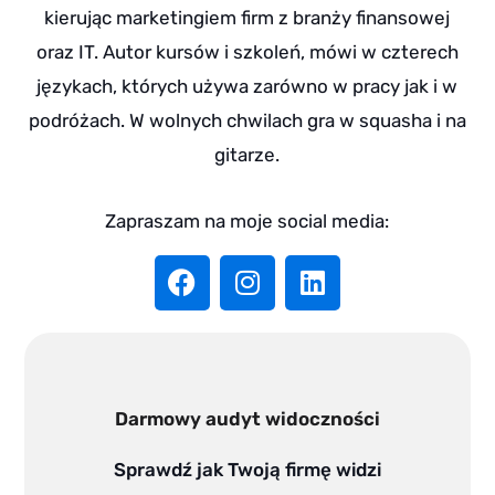
kierując marketingiem firm z branży finansowej
oraz IT. Autor kursów i szkoleń, mówi w czterech
językach, których używa zarówno w pracy jak i w
podróżach. W wolnych chwilach gra w squasha i na
gitarze.
Zapraszam na moje social media:
F
I
L
a
n
i
c
s
n
e
t
k
b
a
e
o
g
d
Darmowy audyt widoczności
o
r
i
k
a
n
Sprawdź jak Twoją firmę widzi
m