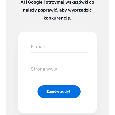
AI i Google i otrzymaj wskazówki co
należy poprawić, aby wyprzedzić
konkurencję.
E-
mail
Zamów audyt