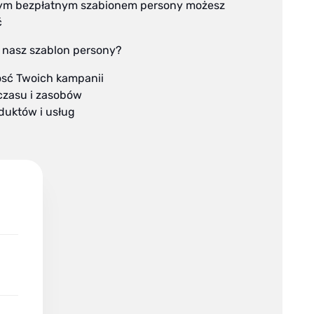
szym bezpłatnym szabionem persony możesz
ć
 nasz szablon persony?
osć Twoich kampanii
czasu i zasobów
duktów i usług