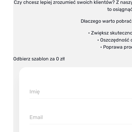
Czy chcesz lepiej zrozumieć swoich klientów? Z na
to osiągną
Dłaczego warto pobrać
• Zwiększ skuteczn
• Oszczędność 
• Poprawa pro
Odbierz szablon za 0 zł!
Imię
Email