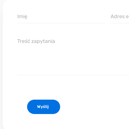
Imię
Email
firmowy
Treśc
zapytania
Wyślij