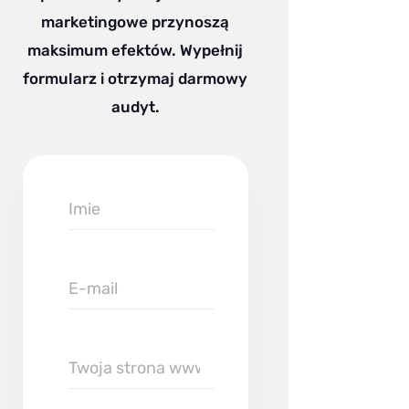
marketingowe przynoszą
maksimum efektów. Wypełnij
formularz i otrzymaj darmowy
audyt.
Imie
E-
mail
Twoja
strona