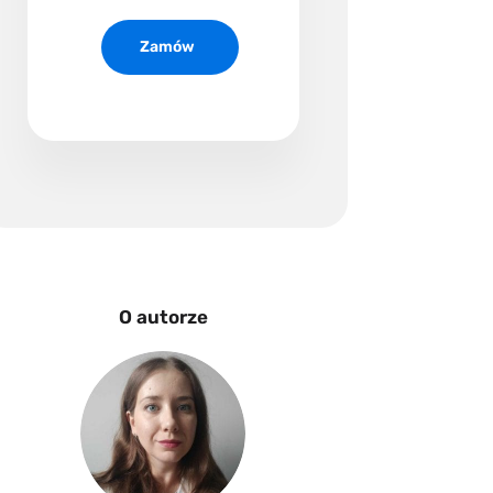
www
Zamów
O autorze