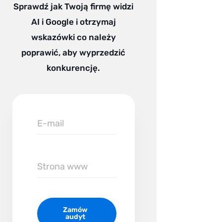
Sprawdź jak Twoją firmę widzi
AI i Google i otrzymaj
wskazówki co należy
poprawić, aby wyprzedzić
konkurencję.
E-
mail
Zamów
audyt