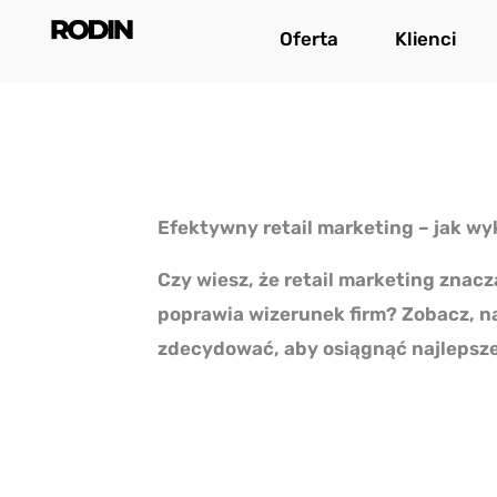
Przejdź
Oferta
Klienci
do
treści
Efektywny retail marketing – jak wy
Czy wiesz, że retail marketing znac
poprawia wizerunek firm? Zobacz, na 
zdecydować, aby osiągnąć najlepsze