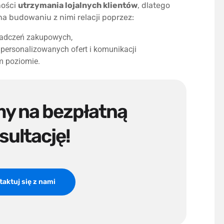
ności
utrzymania lojalnych klientów
, dlatego
na budowaniu z nimi relacji poprzez:
iadczeń zakupowych,
personalizowanych ofert i komunikacji
m poziomie.
y na bezpłatną
sultację!
aktuj się z nami