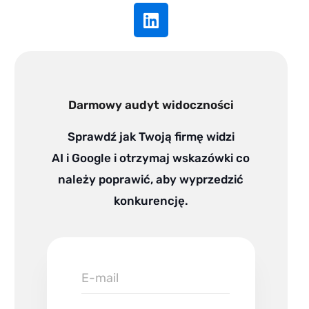
L
i
n
k
e
d
Darmowy audyt widoczności
i
n
Sprawdź jak Twoją firmę widzi
AI i Google i otrzymaj wskazówki co
należy poprawić, aby wyprzedzić
konkurencję.
E-
mail