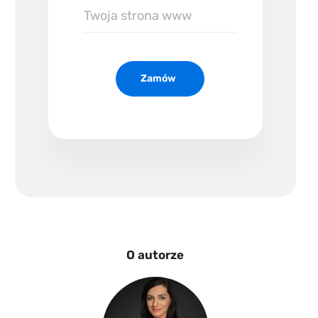
Twoja
strona
www
Zamów
O autorze