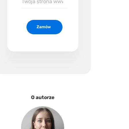
strona
www
Zamów
O autorze