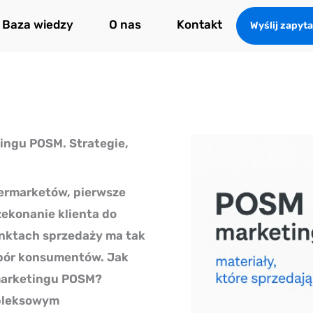
Baza wiedzy
O nas
Kontakt
Wyślij zapyta
ngu POSM. Strategie,
permarketów, pierwsze
zekonanie klienta do
unktach sprzedaży ma tak
bór konsumentów. Jak
marketingu POSM?
mpleksowym