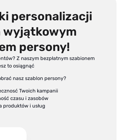
ki personalizacji
m wyjątkowym
em persony!
lientów? Z naszym bezpłatnym szabionem
sz to osiągnąć
obrać nasz szablon persony?
tecznosć Twoich kampanii
ność czasu i zasobów
a produktów i usług