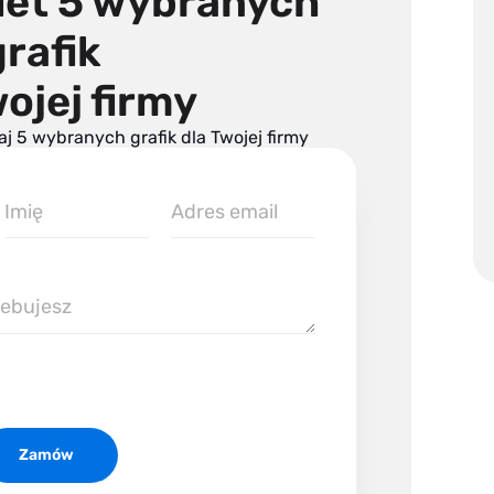
et 5 wybranych
grafik
wojej firmy
aj 5 wybranych grafik dla Twojej firmy
Imię
Email
firmowy
Zamów