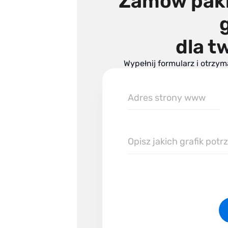
Zamów paki
dla t
Wypełnij formularz i otrzym
Adres
strony
www
Opisz
jakich
grafik
potrzebujesz