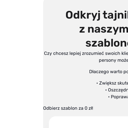
Odkryj tajni
z naszy
szablon
Czy chcesz lepiej zrozumieć swoich k
persony może
Dłaczego warto p
• Zwiększ sku
• Oszczęd
• Popraw
Odbierz szablon za 0 zł!