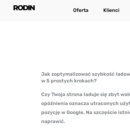
Przejdź
Oferta
Klienci
do
treści
Jak zoptymalizować szybkość ładow
w 5 prostych krokach?
Czy Twoja strona ładuje się zbyt w
opóźnienia oznacza utraconych uży
pozycję w Google. Na szczęście istni
naprawić.