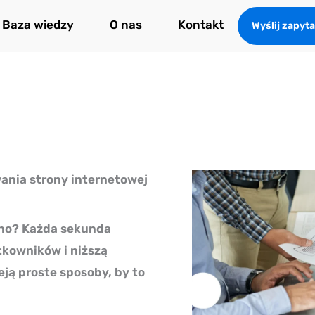
Baza wiedzy
O nas
Kontakt
Wyślij zapyta
ania strony internetowej
olno? Każda sekunda
tkowników i niższą
eją proste sposoby, by to