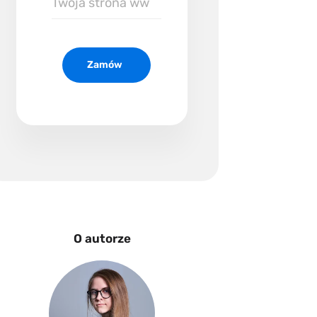
strona
www
Zamów
O autorze