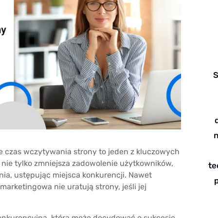
S
n
że czas wczytywania strony to jeden z kluczowych
nie tylko zmniejsza zadowolenie użytkowników,
te
ia, ustępując miejsca konkurencji. Nawet
marketingowa nie uratują strony, jeśli jej
konkurencyjna, która może decydować o sukcesie