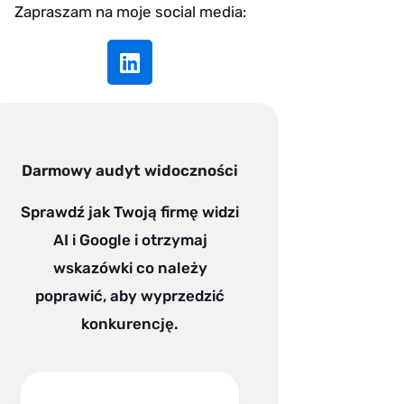
Zapraszam na moje social media:
L
i
n
k
e
d
Darmowy audyt widoczności
i
n
Sprawdź jak Twoją firmę widzi
AI i Google i otrzymaj
wskazówki co należy
poprawić, aby wyprzedzić
konkurencję.